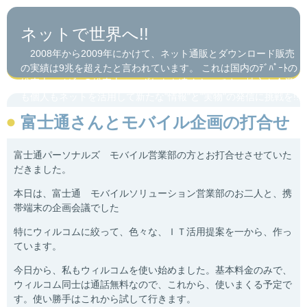
ネットで世界へ!!
2008年から2009年にかけて、ネット通販とダウンロード販売
の実績は9兆を超えたと言われています。 これは国内のﾃﾞﾊﾟｰﾄの
総売上・ｺﾝﾋﾞﾆの総売上のいずれをも凌ぐものです。地方も企業
も個人もネットを活用して新たな"情報"と"実物"の発信に挑戦を!!
富士通さんとモバイル企画の打合せ
富士通パーソナルズ モバイル営業部の方とお打合せさせていた
だきました。
本日は、富士通 モバイルソリューション営業部のお二人と、携
帯端末の企画会議でした
特にウィルコムに絞って、色々な、ＩＴ活用提案を一から、作っ
ています。
今日から、私もウィルコムを使い始めました。基本料金のみで、
ウィルコム同士は通話無料なので、これから、使いまくる予定で
す。使い勝手はこれから試して行きます。